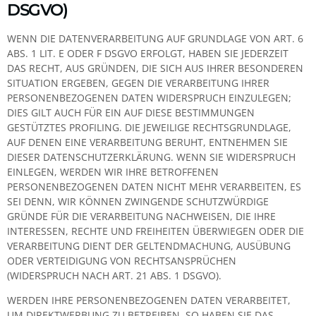
DSGVO)
WENN DIE DATENVERARBEITUNG AUF GRUNDLAGE VON ART. 6
ABS. 1 LIT. E ODER F DSGVO ERFOLGT, HABEN SIE JEDERZEIT
DAS RECHT, AUS GRÜNDEN, DIE SICH AUS IHRER BESONDEREN
SITUATION ERGEBEN, GEGEN DIE VERARBEITUNG IHRER
PERSONENBEZOGENEN DATEN WIDERSPRUCH EINZULEGEN;
DIES GILT AUCH FÜR EIN AUF DIESE BESTIMMUNGEN
GESTÜTZTES PROFILING. DIE JEWEILIGE RECHTSGRUNDLAGE,
AUF DENEN EINE VERARBEITUNG BERUHT, ENTNEHMEN SIE
DIESER DATENSCHUTZERKLÄRUNG. WENN SIE WIDERSPRUCH
EINLEGEN, WERDEN WIR IHRE BETROFFENEN
PERSONENBEZOGENEN DATEN NICHT MEHR VERARBEITEN, ES
SEI DENN, WIR KÖNNEN ZWINGENDE SCHUTZWÜRDIGE
GRÜNDE FÜR DIE VERARBEITUNG NACHWEISEN, DIE IHRE
INTERESSEN, RECHTE UND FREIHEITEN ÜBERWIEGEN ODER DIE
VERARBEITUNG DIENT DER GELTENDMACHUNG, AUSÜBUNG
ODER VERTEIDIGUNG VON RECHTSANSPRÜCHEN
(WIDERSPRUCH NACH ART. 21 ABS. 1 DSGVO).
WERDEN IHRE PERSONENBEZOGENEN DATEN VERARBEITET,
UM DIREKTWERBUNG ZU BETREIBEN, SO HABEN SIE DAS