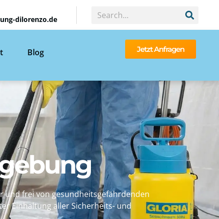
ng-dilorenzo.de
Jetzt Anfragen
t
Blog
Umgebung
er und frei von gesundheitsgefährdenden
er Einhaltung aller Sicherheits- und