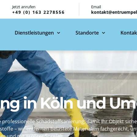
Jetzt anrufen
Email
+49 (0) 163 2278556
kontakt@entruempelu
Dienstleistungen
Standorte
Kontak
ung in Köln und 
rofessionelle Schadstoffsanierung, damit Ihr Objekt sich
offe – wir entfernen belastete Materialien fachgerecht, unt
er und mit größter Sorgfalt.