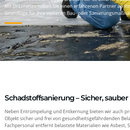
Mit Di Lorenzo haben Sie einen erfahrenen Partner an Ihre
Grundlage für Ihre weiteren Bau- oder Sanierungsmaßn
Schadstoffsanierung – Sicher, sauber
Neben Entrümpelung und Entkernung bieten wir auch pro
Objekt sicher und frei von gesundheitsgefährdenden Be
Fachpersonal entfernt belastete Materialien wie Asbest,