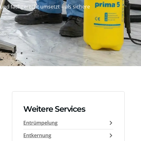
g und fachgerecht umsetzt – als sichere
Weitere Services
Entrümpelung
Entkernung