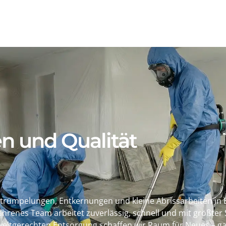
en und Qualität
e Entrümpelungen, Entkernungen und kleine Abrissarbeiten 
hrenes Team arbeitet zuverlässig, schnell und mit größter S
eltgerechten Entsorgung schaffen wir Raum für Neues – gan