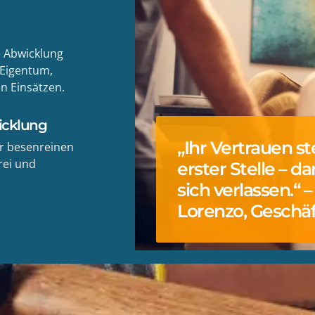
 Abwicklung
 Eigentum,
en Einsätzen.
icklung
„Ihr Vertrauen st
ur besenreinen
rei und
erster Stelle – d
sich verlassen.“ 
Lorenzo, Geschäf