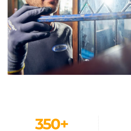
350
+